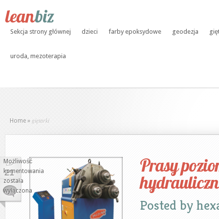
Sekcja strony głównej
dzieci
farby epoksydowe
geodezja
gię
uroda, mezoterapia
giętarki
Home
»
Prasy pozi
Możliwość
LIP
komentowania
21
hydrauliczn
Prasy
została
poziome
wyłączona
hydrauliczne
Posted by
hex