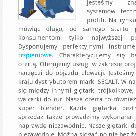
Jesteśmy zn
systemów techn
profili. Na rynk
mówiąc długo, od samego startu 
konsumentom tylko najwyższej pos
Dysponujemy perfekcyjnymi instrum
trzpieniowe
. Charakteryzujemy się b
ofertą. Oferujemy usługi w zakresie pro
narzędzi do objazdu elewacji. Jesteśm
kraju dystrybutorem marki SECALT. W nas
się między innymi giętarki trójkolkowe, 
walcarki do rur. Nasza oferta to równie
super blender. Każda giętarka beztr
sprzedaż także prowadzimy wykonana je
naprawdę niezawodnie. Nasze giętarki do 
niezawodnie. Można sięgać po nie bez ż