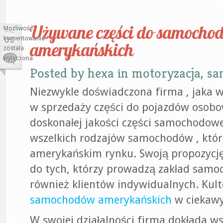
Używane części do samocho
Możliwość
PAŹ
komentowania
09
amerykańskich
Używane
została
części
wyłączona
do
Posted by
hexa
in
motoryzacja, s
samochodów
amerykańskich
Niezwykle doświadczona firma , jaka w
w sprzedaży części do pojazdów osobo
doskonałej jakości części samochodow
wszelkich rodzajów samochodów , któr
amerykańskim rynku. Swoją propozycj
do tych, którzy prowadzą zakład samoc
również klientów indywidualnych. Ku
samochodów amerykańskich
w ciekawy
W swojej działalności firma dokłada ws