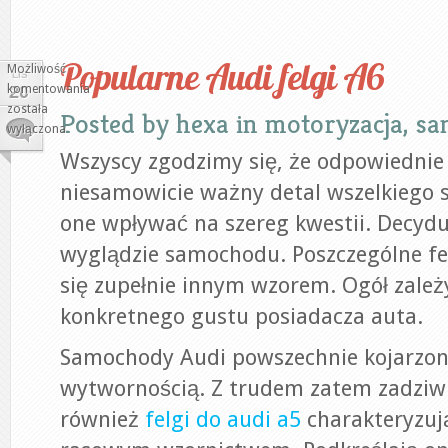
Popularne Audi felgi A6
Możliwość
LIS
komentowania
20
Popularne
została
Posted by
hexa
in
motoryzacja, s
Audi
wyłączona
felgi
Wszyscy zgodzimy się, że odpowiednie 
A6
niesamowicie ważny detal wszelkiego
one wpływać na szereg kwestii. Decydu
wyglądzie samochodu. Poszczególne fel
się zupełnie innym wzorem. Ogół zależ
konkretnego gustu posiadacza auta.
Samochody Audi powszechnie kojarzon
wytwornością. Z trudem zatem zadziwi
również
felgi do audi a5
charakteryzują