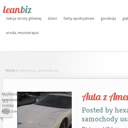
Sekcja strony głównej
dzieci
farby epoksydowe
geodezja
gię
uroda, mezoterapia
motoryzacja, samochody usa
Home
»
Auta z Amer
Możliwość
PAŹ
komentowania
23
Auta
została
Posted by
hex
z
wyłączona
samochody us
Ameryki
import