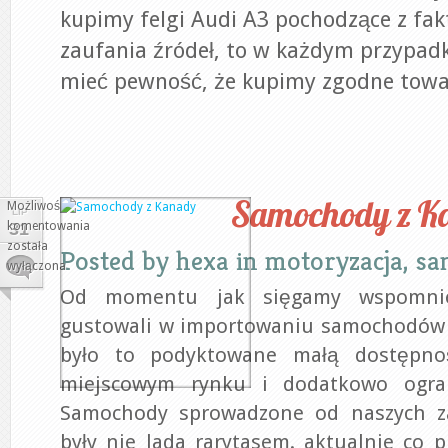
kupimy felgi Audi A3 pochodzące z fa
zaufania źródeł, to w każdym przypad
mieć pewność, że kupimy zgodne towa
Samochody z K
Możliwość
LIP
komentowania
31
Samochody
została
Posted by
hexa
in
motoryzacja, s
z
wyłączona
Kanady
Od momentu jak sięgamy wspomnie
gustowali w importowaniu samochodów z
było to podyktowane małą dostępno
miejscowym rynku i dodatkowo ogra
Samochody sprowadzone od naszych z
były nie lada rarytasem. aktualnie co p