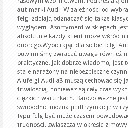
rasowym wzornictwem. Podkreślają one
aut marki Audi. W zależności od wybr
felgi zdołają odznaczać się także kla
wyglądem. Asortyment w sklepach jest
absolutnie każdy klient może wśród ni
dobrego.Wybierając dla siebie felgi Au
powinniśmy zwracać uwagę również n
praktyczne. Jak dobrze wiadomo, jest t
stale narażony na niebezpieczne czynn
Alufelgi Audi a3 muszą cechować się j
trwałością, ponieważ są cały czas wyk
ciężkich warunkach. Bardzo ważne jest
swobodnie można podtrzymać je w czys
typu felg być może czasem powodowa
trudności, zwłaszcza w okresie zimowym