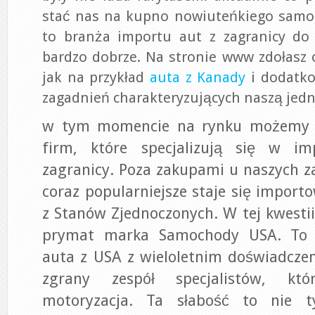
stać nas na kupno nowiuteńkiego sam
to branża importu aut z zagranicy do 
bardzo dobrze. Na stronie www zdołasz 
jak na przykład
auta z Kanady
i dodatko
zagadnień charakteryzujących naszą jedn
w tym momencie na rynku możemy 
firm, które specjalizują się w i
zagranicy. Poza zakupami u naszych 
coraz popularniejsze staje się impo
z Stanów Zjednoczonych. W tej kwesti
prymat marka Samochody USA. To 
auta z USA z wieloletnim doświadcze
zgrany zespół specjalistów, kt
motoryzacja. Ta słabość to nie t