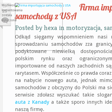
Firma im
Możliwość
LIP
komentowania
29
samochody z USA
Firma
została
importująca
wyłączona
samochody
Posted by
hexa
in
motoryzacja, s
z
USA
Odkąd sięgamy wspomnieniem nasi r
sprowadzaniu samochodów zza granicy
podyktowane niewielką dostępnoś
polskim rynku oraz ograniczon
importowane od naszych zachodnich sąs
rarytasem. Współcześnie co prawda coraz
na nabycie nowego auta, jednak mimo
samochodów z obczyzny do Polski ma si
serwisie zdołasz wyszukać takie slog
auta z Kanady
a także sporo innych ide
naszą firmę.