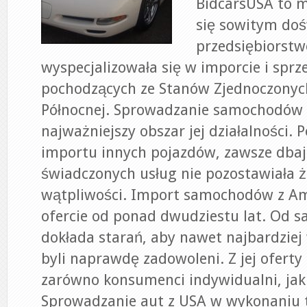
BidcarsUSA to 
się sowitym do
przedsiębiorstwo
wyspecjalizowała się w imporcie i sprz
pochodzących ze Stanów Zjednoczonyc
Północnej. Sprowadzanie samochodów 
najważniejszy obszar jej działalności. 
importu innych pojazdów, zawsze dbają
świadczonych usług nie pozostawiała 
wątpliwości. Import samochodów z Am
ofercie od ponad dwudziestu lat. Od 
dokłada starań, aby nawet najbardziej
byli naprawdę zadowoleni. Z jej ofert
zarówno konsumenci indywidualni, jak 
Sprowadzanie aut z USA w wykonaniu t