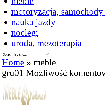
meble
motoryzacja, samochody
nauka jazdy
noclegi
uroda, mezoterapia
Home
»
meble
gru
01
Możliwość komento