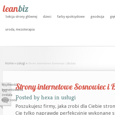
Sekcja strony głównej
dzieci
farby epoksydowe
geodezja
gię
uroda, mezoterapia
Strony internetowe Sosnowiec i Bielsko
Home
»
usługi
»
Strony internetowe Sosnowiec i B
Możliwość
LIS
komentowania
02
Strony
została
Posted by
hexa
in
usługi
internetowe
wyłączona
Sosnowiec
Poszukujesz firmy, jaka zrobi dla Ciebie str
i
Cię tylko naprawdę perfekcyjnie wykonane 