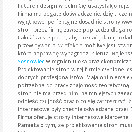
Bielsko
Futureindesign w pełni Cię usatysfakjonuje.
Firma ma bogate doświadczenie, dzięki cze
wyjątkowe, perfekcyjne dosadnie strony w
stron przez firmę zawsze poprzedza długa r
Całość zaiste po to, aby poznać jak najdokład
przewidywania. W efekcie możliwe jest stwo
która naprawdę wynagrodzi klienta. Najleps
Sosnowiec
w mgnieniu oka oraz ekonomiczni
Projektowanie stron w tej firmie czynione je
dobrych profesjonalistów. Mają oni niemałe 
potrzebną do pracy znajomość teoretyczną.
stron nie ma przed nimi najmniejszych zagad
odnieść czujność oraz o co się zatroszczyć, 
internetowe były chętnie odwiedzane przez 
Firma oferuje strony internetowe klarowne i
Pamięta o tym, że projektowanie stron musi